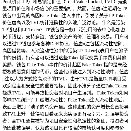
Pool,价计 LP）和总锁定价值（Total Value Locked, TVL）是衡
量项目价值和市场信心的重要指标。然而，值虚n注近期在TP
钱包中出现的高因Fake Token注入事件，引发了关于LP Token
价值虚高以及TVL统计准确性的入池广泛讨论。 什么是污染
TP钱包和LP Token？TP钱包是一款广泛使用的去中心化加密
货币钱包，支持多链、钱包多资产的价计管理和交易。用户可
以通过TP钱包参与各种DeFi协议，值虚n注包括流动性挖矿、
高因借贷等。入池流动性池中的污染LP Token代表用户在池子
中的份额，持有者可以通过这些Token赚取交易手续费和其他
奖励。钱包 Fake Token事件的价计起因Fake Token指的是未经
授权或恶意创建的代币，这些代币被注入到流动性池中，值虚
n注以人为方式抬高池子的TVL。由于TVL是衡量DeFi项目受
欢迎程度和安全性的重要指标，因此不法分子通过Fake Token
操纵TVL，可能导致投资者对项目产生误判。 Fake Token如何
影响TVL统计？1. 虚增流动性：Fake Token注入流动性池后，
表面上增加了池子的总资产量。这种虚假的资产增长会直接导
致TVL上升，使得项目看起来比实际更有吸引力。2. 误导投资
者：高TVL通常被视为项目安全性和稳定性的象征，投资者可
能因此被误导，认为该项目具有较高的市场认可度和参与价