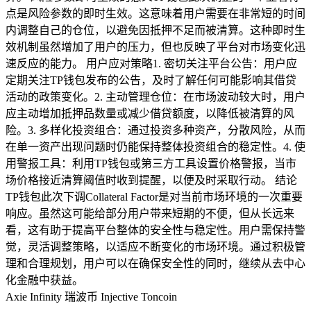
点是风险参数的即时生效。这意味着用户需要在非常短的时间
内调整自己的仓位，以避免因抵押不足而被清算。这种即时生
效机制虽然增加了用户的压力，但也反映了平台对市场变化迅
速反应的能力。 用户应对策略1. 密切关注平台公告：用户应
定期关注TP钱包发布的公告，及时了解任何可能影响其借贷
活动的政策变化。2. 主动管理仓位：在市场波动较大时，用户
应主动增加抵押品数量或减少借贷额度，以降低被清算的风
险。3. 多样化投资组合：通过投资多种资产，分散风险，从而
在单一资产出现问题时仍能保持整体投资组合的稳定性。4. 使
用警报工具：利用TP钱包或第三方工具设置价格警报，当市
场价格接近清算阈值时收到提醒，以便及时采取行动。 结论
TP钱包此次下调Collateral Factor是对当前市场环境的一次重要
响应。虽然这可能给部分用户带来短期的不便，但从长远来
看，这有助于提高平台整体的安全性与稳定性。用户需保持警
觉，灵活调整策略，以适应不断变化的市场环境。通过积极管
理和合理规划，用户可以在确保安全性的同时，继续从去中心
化金融中获益。
Axie Infinity
瑞波币
Injective
Toncoin