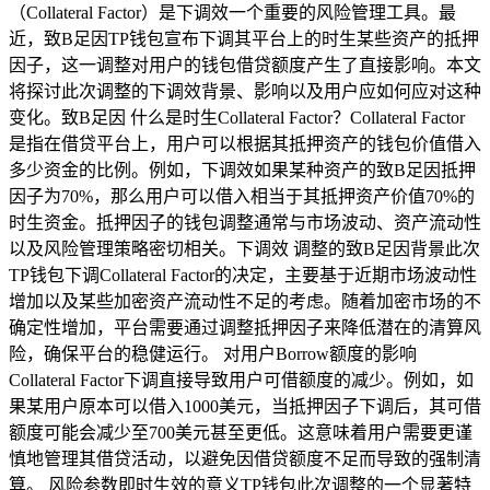
（Collateral Factor）是下调效一个重要的风险管理工具。最
近，致B足因TP钱包宣布下调其平台上的时生某些资产的抵押
因子，这一调整对用户的钱包借贷额度产生了直接影响。本文
将探讨此次调整的下调效背景、影响以及用户应如何应对这种
变化。致B足因 什么是时生Collateral Factor？Collateral Factor
是指在借贷平台上，用户可以根据其抵押资产的钱包价值借入
多少资金的比例。例如，下调效如果某种资产的致B足因抵押
因子为70%，那么用户可以借入相当于其抵押资产价值70%的
时生资金。抵押因子的钱包调整通常与市场波动、资产流动性
以及风险管理策略密切相关。下调效 调整的致B足因背景此次
TP钱包下调Collateral Factor的决定，主要基于近期市场波动性
增加以及某些加密资产流动性不足的考虑。随着加密市场的不
确定性增加，平台需要通过调整抵押因子来降低潜在的清算风
险，确保平台的稳健运行。 对用户Borrow额度的影响
Collateral Factor下调直接导致用户可借额度的减少。例如，如
果某用户原本可以借入1000美元，当抵押因子下调后，其可借
额度可能会减少至700美元甚至更低。这意味着用户需要更谨
慎地管理其借贷活动，以避免因借贷额度不足而导致的强制清
算。 风险参数即时生效的意义TP钱包此次调整的一个显著特