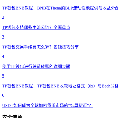
TP钱包BNB教程：BNB在Thena的BLP流动性池提供与收益分
2
TP钱包支持哪些主流公链？全面盘点
3
TP钱包交易手续费怎么算？省钱技巧分享
4
使用TP钱包进行跨链转账的详细步骤
5
TP钱包BNB教程：TP钱包BNB收款地址格式（0x）与Bech32
6
USDT如何成为全球加密货币市场的“结算货币”？
安全清单