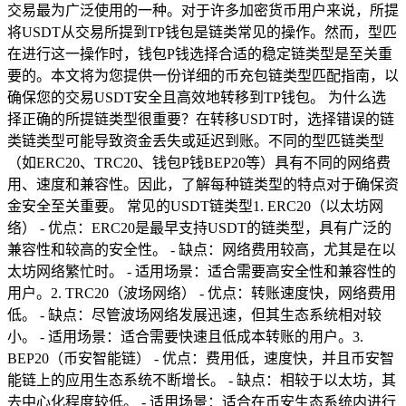
交易最为广泛使用的一种。对于许多加密货币用户来说，所提
将USDT从交易所提到TP钱包是链类常见的操作。然而，型匹
在进行这一操作时，钱包P钱选择合适的稳定链类型是至关重
要的。本文将为您提供一份详细的币充包链类型匹配指南，以
确保您的交易USDT安全且高效地转移到TP钱包。 为什么选
择正确的所提链类型很重要？在转移USDT时，选择错误的链
类链类型可能导致资金丢失或延迟到账。不同的型匹链类型
（如ERC20、TRC20、钱包P钱BEP20等）具有不同的网络费
用、速度和兼容性。因此，了解每种链类型的特点对于确保资
金安全至关重要。 常见的USDT链类型1. ERC20（以太坊网
络） - 优点：ERC20是最早支持USDT的链类型，具有广泛的
兼容性和较高的安全性。 - 缺点：网络费用较高，尤其是在以
太坊网络繁忙时。 - 适用场景：适合需要高安全性和兼容性的
用户。2. TRC20（波场网络） - 优点：转账速度快，网络费用
低。 - 缺点：尽管波场网络发展迅速，但其生态系统相对较
小。 - 适用场景：适合需要快速且低成本转账的用户。3.
BEP20（币安智能链） - 优点：费用低，速度快，并且币安智
能链上的应用生态系统不断增长。 - 缺点：相较于以太坊，其
去中心化程度较低。 - 适用场景：适合在币安生态系统内进行