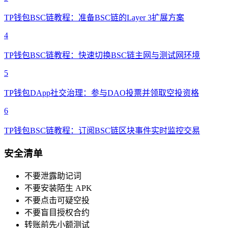
TP钱包BSC链教程：准备BSC链的Layer 3扩展方案
4
TP钱包BSC链教程：快速切换BSC链主网与测试网环境
5
TP钱包DApp社交治理：参与DAO投票并领取空投资格
6
TP钱包BSC链教程：订阅BSC链区块事件实时监控交易
安全清单
不要泄露助记词
不要安装陌生 APK
不要点击可疑空投
不要盲目授权合约
转账前先小额测试