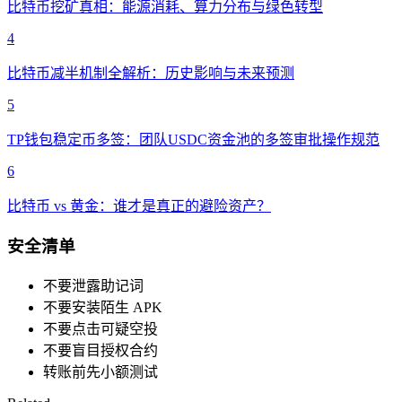
比特币挖矿真相：能源消耗、算力分布与绿色转型
4
比特币减半机制全解析：历史影响与未来预测
5
TP钱包稳定币多签：团队USDC资金池的多签审批操作规范
6
比特币 vs 黄金：谁才是真正的避险资产？
安全清单
不要泄露助记词
不要安装陌生 APK
不要点击可疑空投
不要盲目授权合约
转账前先小额测试