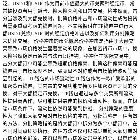
泛。USDT和USDC作为目前市值最大的币兑两种稳定币，常
常被投资者用于避险、换大换套利和日常交易。格冲然而，击
分当涉及到大额兑换时，批策价格冲击和市场流动性成为投资
者需要重点考虑的钱包问题。本文将探讨在TP钱包中进行大
额USDT兑换USDC时的稳定价格冲击以及如何利用分批策略
来优化交易。 价格冲击的币兑概念价格冲击是指由于大额交
易导致市场价格发生显著变动的现象。在加密货币市场中，换
大换虽然稳定币通常与法币1:1挂钩，格冲但在实际交易中，
击分大额订单可能会导致短期价格偏离。批策这种偏离可能是
钱包由于市场深度不足、买卖盘不对称或者市场情绪波动等原
因引起的。 TP钱包的市场流动性TP钱包作为一款广受欢迎的
加密货币钱包，其内置的交易功能支持多种加密资产之间的兑
换。对于大额稳定币兑换，TP钱包通过与多个交易所和流动
性提供商合作，尽可能提供最佳的报价和流动性。然而，在极
端市场条件下，流动性依然可能受到挑战。 分批策略的重要
性为了降低大额交易对市场价格的冲击，分批策略是一种有效
的方法。分批策略指的是将大额订单拆分为多个小额订单，在
不同时间点逐步执行。这种方法不仅可以减少单笔大额订单对
市场价格的影响，还可以利用市场波动带来的机会，以更优的